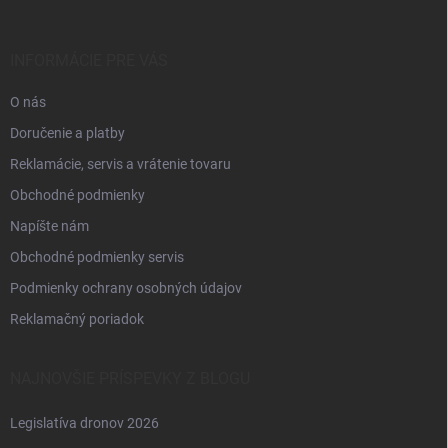
ä
t
i
INFORMÁCIE PRE VÁS
e
O nás
Doručenie a platby
Reklamácie, servis a vrátenie tovaru
Obchodné podmienky
Napíšte nám
Obchodné podmienky servis
Podmienky ochrany osobných údajov
Reklamačný poriadok
NAJNOVŠIE PRÍSPEVKY Z BLOGU
Legislatíva dronov 2026