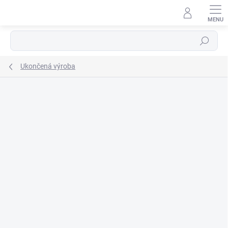
Prejsť
na
obsah
Hľadať
Ukončená výroba