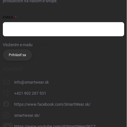
produktoch na našom e-shope.
EMAIL
Vložením e-mailu
súhlasíte so spracúvaním osobných údajov
Prihlásiť sa
KONTAKT
info
@
smartwear.sk
+421 902 287 531
https://www.facebook.com/SmartWear.sk/
smartwear.sk/
https://www.youtube.com/@SmartWearSKCZ