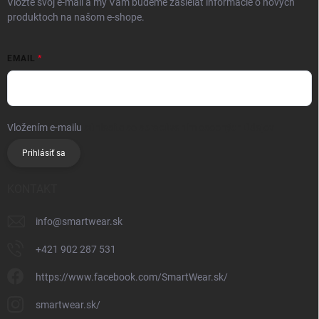
Vložte svoj e-mail a my Vám budeme zasielať informácie o nových
produktoch na našom e-shope.
EMAIL
Vložením e-mailu
súhlasíte so spracúvaním osobných údajov
Prihlásiť sa
KONTAKT
info
@
smartwear.sk
+421 902 287 531
https://www.facebook.com/SmartWear.sk/
smartwear.sk/