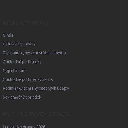
p
ä
t
i
INFORMÁCIE PRE VÁS
e
O nás
Doručenie a platby
Reklamácie, servis a vrátenie tovaru
Obchodné podmienky
Napíšte nám
Obchodné podmienky servis
Podmienky ochrany osobných údajov
Reklamačný poriadok
NAJNOVŠIE PRÍSPEVKY Z BLOGU
Legislatíva dronov 2026