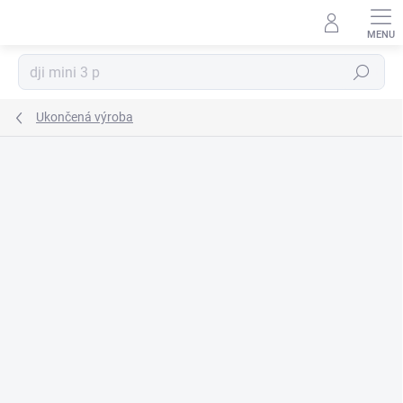
Prejsť
na
obsah
Hľadať
Ukončená výroba