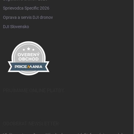
Sprievodca Specific 2026
Oprava a servis DJI dronov
DJI Slovensko
PRIJÍMAME ONLINE PLATBY
ODOBERAŤ NEWSLETTER