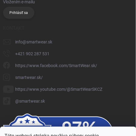
Vložením e-mailu
súhlasíte so spracúvaním osobných údajov
Prihlásiť sa
KONTAKT
info
@
smartwear.sk
+421 902 287 531
https://www.facebook.com/SmartWear.sk/
smartwear.sk/
https://www.youtube.com/@SmartWearSKCZ
@smartwear.sk
Táto webová stránka používa súbory cookie.