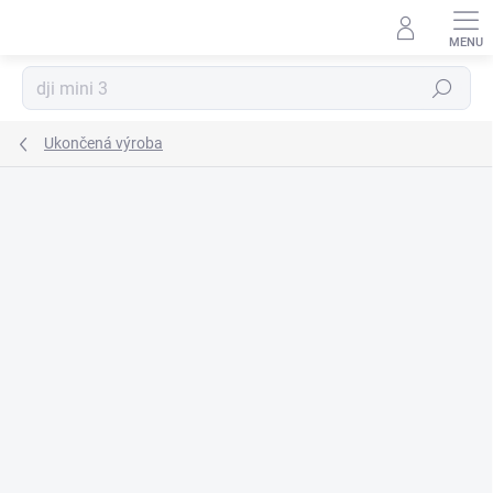
Prejsť
na
obsah
Hľadať
Ukončená výroba