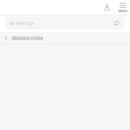
Prejsť
na
obsah
Hľadať
Ukončená výroba