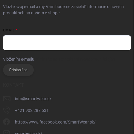
Vložte svoj e-mail a my Vám budeme zasielať informácie o nových
produktoch na našom e-shope.
EMAIL
Vložením e-mailu
súhlasíte so spracúvaním osobných údajov
Prihlásiť sa
KONTAKT
info
@
smartwear.sk
+421 902 287 531
https://www.facebook.com/SmartWear.sk/
smartwear.sk/