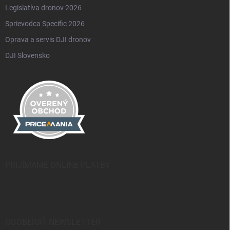
Legislatíva dronov 2026
Sprievodca Specific 2026
Oprava a servis DJI dronov
DJI Slovensko
PRIJÍMAME ONLINE PLATBY
ODOBERAŤ NEWSLETTER