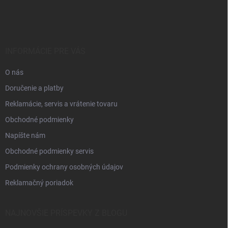
á
p
ä
t
i
INFORMÁCIE PRE VÁS
e
O nás
Doručenie a platby
Reklamácie, servis a vrátenie tovaru
Obchodné podmienky
Napíšte nám
Obchodné podmienky servis
Podmienky ochrany osobných údajov
Reklamačný poriadok
NAJNOVŠIE PRÍSPEVKY Z BLOGU