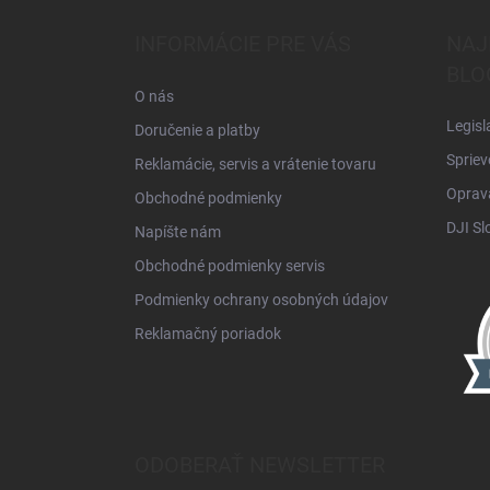
p
ä
INFORMÁCIE PRE VÁS
NAJ
t
BLO
i
O nás
e
Legisl
Doručenie a platby
Spriev
Reklamácie, servis a vrátenie tovaru
Oprava
Obchodné podmienky
DJI Sl
Napíšte nám
Obchodné podmienky servis
Podmienky ochrany osobných údajov
Reklamačný poriadok
ODOBERAŤ NEWSLETTER