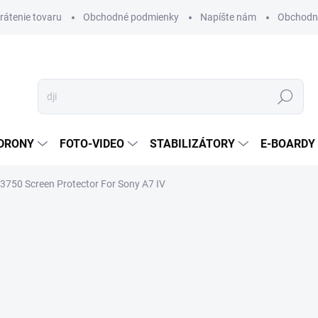
vrátenie tovaru
Obchodné podmienky
Napíšte nám
Obchodné
Hľadať
DRONY
FOTO-VIDEO
STABILIZÁTORY
E-BOARDY
 3750 Screen Protector For Sony A7 IV