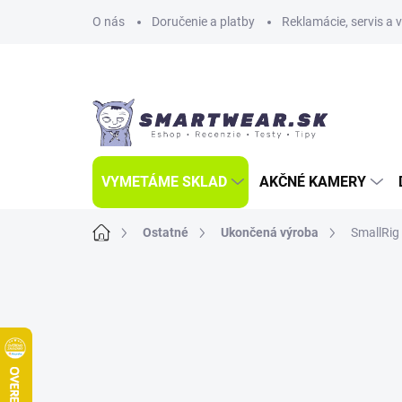
Prejsť
O nás
Doručenie a platby
Reklamácie, servis a 
na
obsah
VYMETÁME SKLAD
AKČNÉ KAMERY
Domov
Ostatné
Ukončená výroba
SmallRig