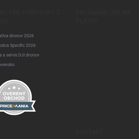
NOVŠIE PRÍSPEVKY Z
PRIJÍMAME ONLINE
GU
PLATBY
atíva dronov 2026
odca Specific 2026
 a servis DJI dronov
ovensko
KONTAKT