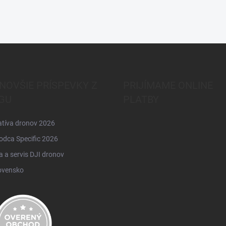
NOVŠIE PRÍSPEVKY Z
PRIJÍMAME ONLINE
GU
PLATBY
atíva dronov 2026
odca Specific 2026
 a servis DJI dronov
ovensko