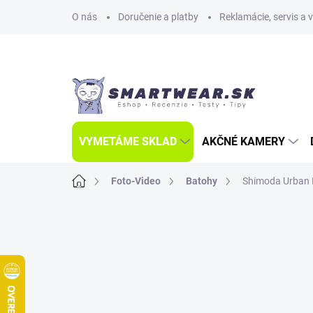
Prejsť
O nás
Doručenie a platby
Reklamácie, servis a 
na
obsah
VYMETÁME SKLAD
AKČNÉ KAMERY
Domov
Foto-Video
Batohy
Shimoda Urban 