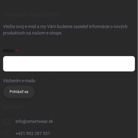
ODOBERAŤ NEWSLETTER
Vložte svoj e-mail a my Vám budeme zasielať informácie o nových
produktoch na našom e-shope.
EMAIL
Vložením e-mailu
súhlasíte so spracúvaním osobných údajov
Prihlásiť sa
KONTAKT
info
@
smartwear.sk
+421 902 287 531