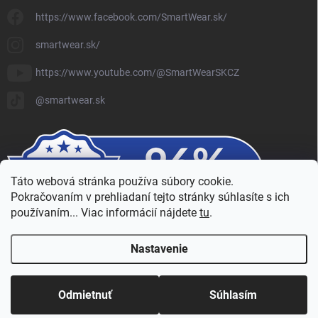
https://www.facebook.com/SmartWear.sk/
smartwear.sk/
https://www.youtube.com/@SmartWearSKCZ
@smartwear.sk
Táto webová stránka používa súbory cookie.
Pokračovaním v prehliadaní tejto stránky súhlasíte s ich
používaním... Viac informácií nájdete
tu
.
Nastavenie
Copyright 2026
SmartWear - Eshop
. Všetky práva vyhradené.
Upraviť
nastavenie cookies
Odmietnuť
Súhlasím
Vytvoril Shoptet