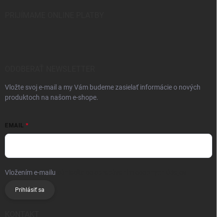
PRIJÍMAME ONLINE PLATBY
ODOBERAŤ NEWSLETTER
Vložte svoj e-mail a my Vám budeme zasielať informácie o nových
produktoch na našom e-shope.
EMAIL
Vložením e-mailu
súhlasíte so spracúvaním osobných údajov
Prihlásiť sa
KONTAKT