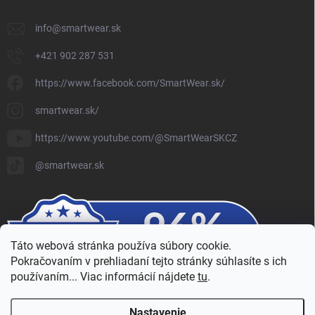
info
@
smartwear.sk
+421 902 287 531
https://www.facebook.com/SmartWear.sk/
smartwear.sk/
https://www.youtube.com/@SmartWearSKCZ
@smartwear.sk
Táto webová stránka používa súbory cookie.
Pokračovaním v prehliadaní tejto stránky súhlasíte s ich
používaním... Viac informácií nájdete
tu
.
Nastavenie