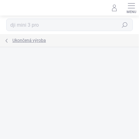
Prejsť
na
obsah
Hľadať
Ukončená výroba