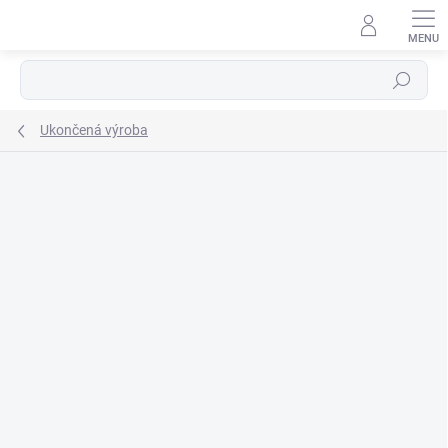
Prejsť
na
obsah
Hľadať
Ukončená výroba