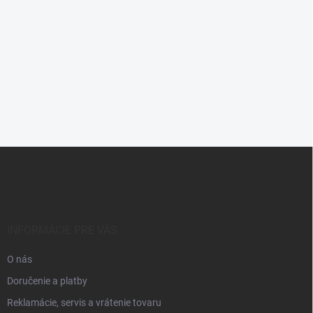
22,00 €
SKLADOM
Do košíka
Z
á
p
ä
t
i
INFORMÁCIE PRE VÁS
e
O nás
Doručenie a platby
Reklamácie, servis a vrátenie tovaru