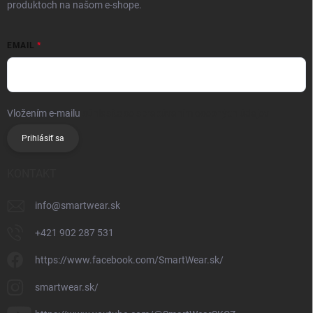
produktoch na našom e-shope.
EMAIL
Vložením e-mailu
súhlasíte so spracúvaním osobných údajov
Prihlásiť sa
KONTAKT
info
@
smartwear.sk
+421 902 287 531
https://www.facebook.com/SmartWear.sk/
smartwear.sk/