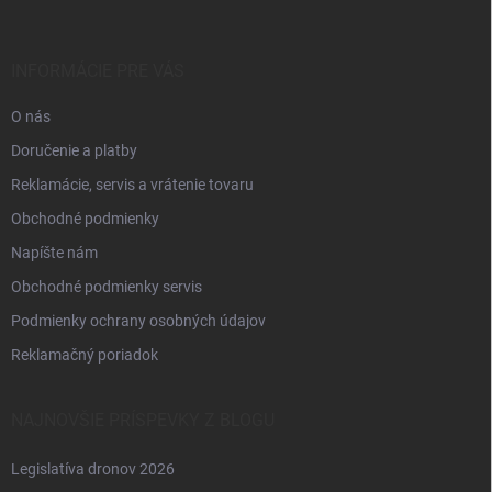
ä
t
i
INFORMÁCIE PRE VÁS
e
O nás
Doručenie a platby
Reklamácie, servis a vrátenie tovaru
Obchodné podmienky
Napíšte nám
Obchodné podmienky servis
Podmienky ochrany osobných údajov
Reklamačný poriadok
NAJNOVŠIE PRÍSPEVKY Z BLOGU
Legislatíva dronov 2026