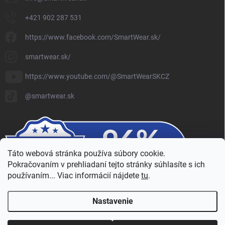
+421 902 287 531
https://www.facebook.com/SmartWear.sk/
smartwear.sk/
https://www.youtube.com/@SmartWearSKCZ
@smartwear.sk
Táto webová stránka používa súbory cookie.
Pokračovaním v prehliadaní tejto stránky súhlasíte s ich
používaním... Viac informácií nájdete
tu
.
Nastavenie
Copyright 2026
SmartWear - Eshop
. Všetky práva vyhradené.
Upraviť