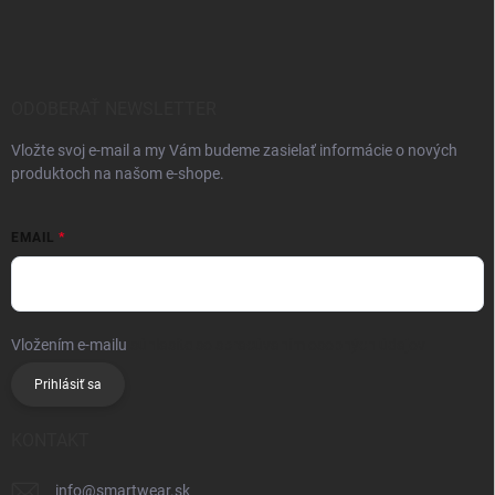
ODOBERAŤ NEWSLETTER
Vložte svoj e-mail a my Vám budeme zasielať informácie o nových
produktoch na našom e-shope.
EMAIL
Vložením e-mailu
súhlasíte so spracúvaním osobných údajov
Prihlásiť sa
KONTAKT
info
@
smartwear.sk