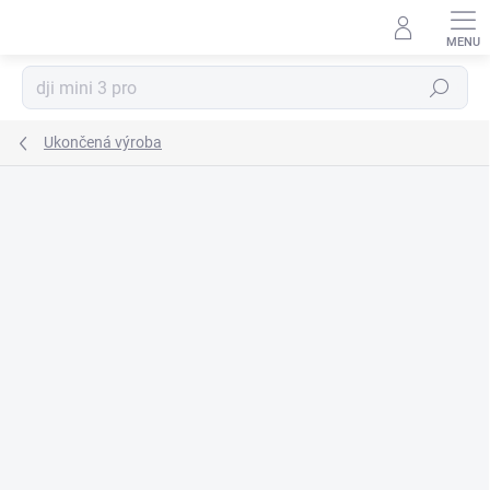
Prejsť
na
obsah
Hľadať
Ukončená výroba