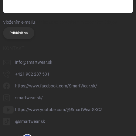
Vložením e-mailu
súhlasíte so spracúvaním osobných údajov
Prihlásiť sa
KONTAKT
info
@
smartwear.sk
+421 902 287 531
https://www.facebook.com/SmartWear.sk/
smartwear.sk/
https://www.youtube.com/@SmartWearSKCZ
@smartwear.sk