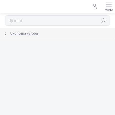
Prejsť
na
obsah
Hľadať
Ukončená výroba