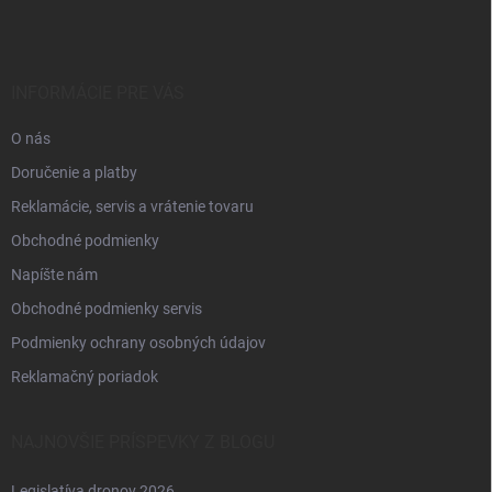
p
ä
t
i
INFORMÁCIE PRE VÁS
e
O nás
Doručenie a platby
Reklamácie, servis a vrátenie tovaru
Obchodné podmienky
Napíšte nám
Obchodné podmienky servis
Podmienky ochrany osobných údajov
Reklamačný poriadok
NAJNOVŠIE PRÍSPEVKY Z BLOGU
Legislatíva dronov 2026