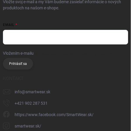
Vložte svoj e-mail a my Vám budeme zasielať informácie o nových
produktoch na našom e-shope.
EMAIL
Vložením e-mailu
súhlasíte so spracúvaním osobných údajov
Prihlásiť sa
KONTAKT
info
@
smartwear.sk
+421 902 287 531
https://www.facebook.com/SmartWear.sk/
smartwear.sk/