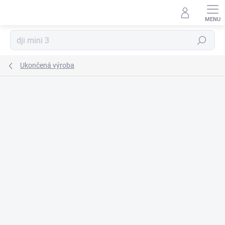
Prejsť
na
obsah
Hľadať
Ukončená výroba