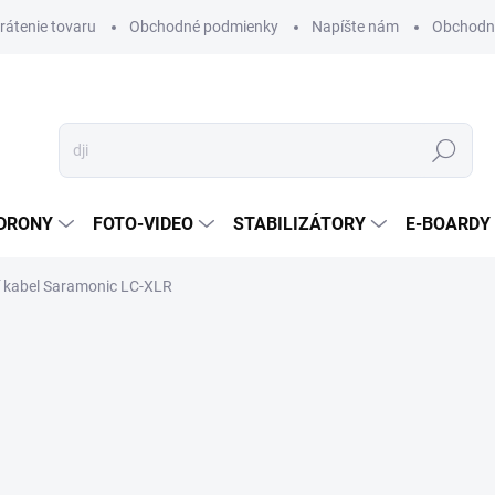
vrátenie tovaru
Obchodné podmienky
Napíšte nám
Obchodné
Hľadať
DRONY
FOTO-VIDEO
STABILIZÁTORY
E-BOARDY
 kabel Saramonic LC-XLR