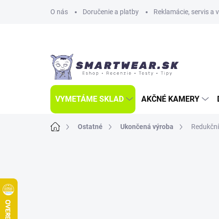
Prejsť
O nás
Doručenie a platby
Reklamácie, servis a 
na
obsah
VYMETÁME SKLAD
AKČNÉ KAMERY
Domov
Ostatné
Ukončená výroba
Redukční