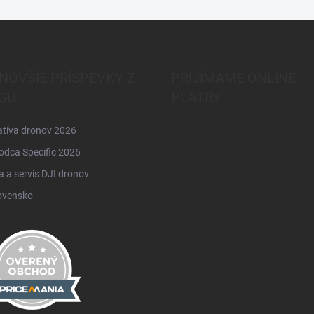
NOVŠIE PRÍSPEVKY Z
PRIJÍMAME ONLINE
GU
PLATBY
atíva dronov 2026
odca Specific 2026
 a servis DJI dronov
ovensko