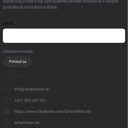
Vložte svoj e-mail a my Vám budeme zasielať informácie o nových
produktoch na našom e-shope.
EMAIL
Vložením e-mailu
súhlasíte so spracúvaním osobných údajov
Prihlásiť sa
KONTAKT
info
@
smartwear.sk
+421 902 287 531
https://www.facebook.com/SmartWear.sk/
smartwear.sk/