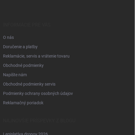
p
ä
t
i
INFORMÁCIE PRE VÁS
e
O nás
Doručenie a platby
Reklamácie, servis a vrátenie tovaru
Obchodné podmienky
Napíšte nám
Obchodné podmienky servis
Podmienky ochrany osobných údajov
Reklamačný poriadok
NAJNOVŠIE PRÍSPEVKY Z BLOGU
Legislatíva dronov 2026