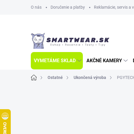
Prejsť
O nás
Doručenie a platby
Reklamácie, servis a 
na
obsah
VYMETÁME SKLAD
AKČNÉ KAMERY
Domov
Ostatné
Ukončená výroba
PGYTECH 