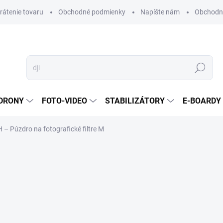
vrátenie tovaru
Obchodné podmienky
Napíšte nám
Obchodné
Hľadať
DRONY
FOTO-VIDEO
STABILIZÁTORY
E-BOARDY
– Púzdro na fotografické filtre M