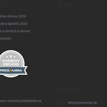
GU
PLATBY
atíva dronov 2026
odca Specific 2026
 a servis DJI dronov
ovensko
KONTAKT
ácie o nových produktoch na
info
@
smartwear.sk