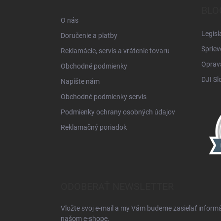
t
BLO
i
O nás
e
Legisl
Doručenie a platby
Spriev
Reklamácie, servis a vrátenie tovaru
Oprava
Obchodné podmienky
DJI Sl
Napíšte nám
Obchodné podmienky servis
Podmienky ochrany osobných údajov
Reklamačný poriadok
ODOBERAŤ NEWSLETTER
Vložte svoj e-mail a my Vám budeme zasielať inform
našom e-shope.