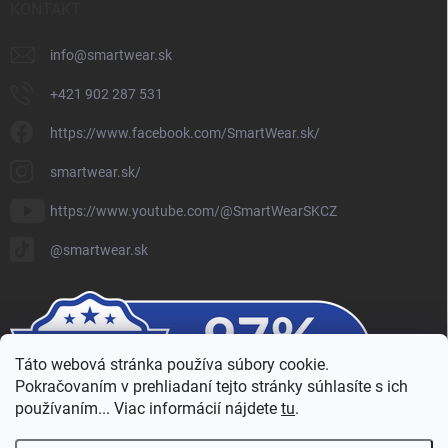
KONTAKT
info
@
smartwear.sk
+421 902 287 531
https://www.facebook.com/SmartWear.sk/
smartwear.sk/
https://www.youtube.com/@SmartWearSKCZ
@smartwear.sk
Táto webová stránka používa súbory cookie.
Pokračovaním v prehliadaní tejto stránky súhlasíte s ich
používaním... Viac informácií nájdete
tu
.