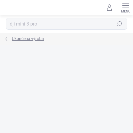
Prejsť
na
obsah
Hľadať
Ukončená výroba