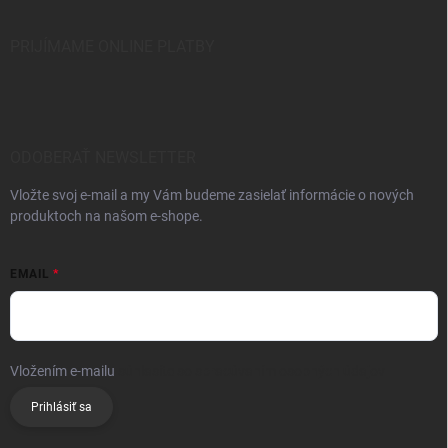
PRIJÍMAME ONLINE PLATBY
ODOBERAŤ NEWSLETTER
Vložte svoj e-mail a my Vám budeme zasielať informácie o nových
produktoch na našom e-shope.
EMAIL
Vložením e-mailu
súhlasíte so spracúvaním osobných údajov
Prihlásiť sa