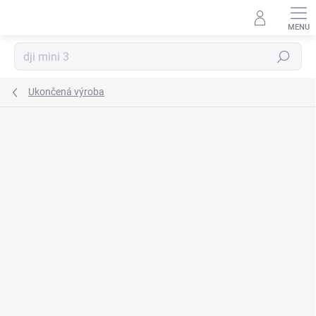
Prejsť
na
obsah
Hľadať
Ukončená výroba