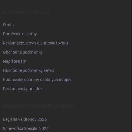
t
i
INFORMÁCIE PRE VÁS
e
O nás
Doručenie a platby
Reklamácie, servis a vrátenie tovaru
Obchodné podmienky
Napíšte nám
Obchodné podmienky servis
Podmienky ochrany osobných údajov
Reklamačný poriadok
NAJNOVŠIE PRÍSPEVKY Z BLOGU
Legislatíva dronov 2026
Sprievodca Specific 2026