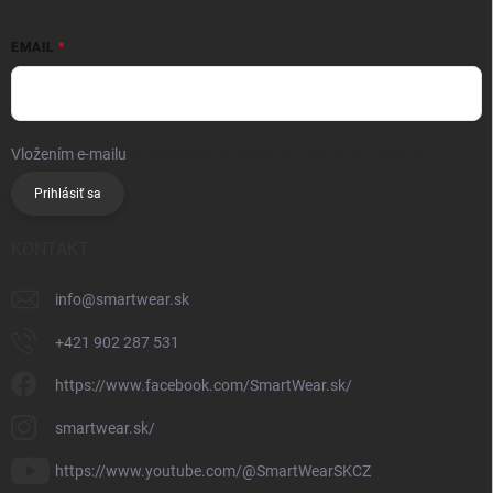
EMAIL
Vložením e-mailu
súhlasíte so spracúvaním osobných údajov
Prihlásiť sa
KONTAKT
info
@
smartwear.sk
+421 902 287 531
https://www.facebook.com/SmartWear.sk/
smartwear.sk/
https://www.youtube.com/@SmartWearSKCZ