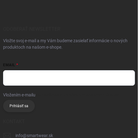
ODOBERAŤ NEWSLETTER
Vložte svoj e-mail a my Vám budeme zasielať informácie o nových
produktoch na našom e-shope.
EMAIL
Vložením e-mailu
súhlasíte so spracúvaním osobných údajov
Prihlásiť sa
KONTAKT
info
@
smartwear.sk