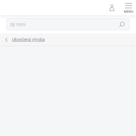
Prejsť
na
obsah
Hľadať
Ukončená výroba