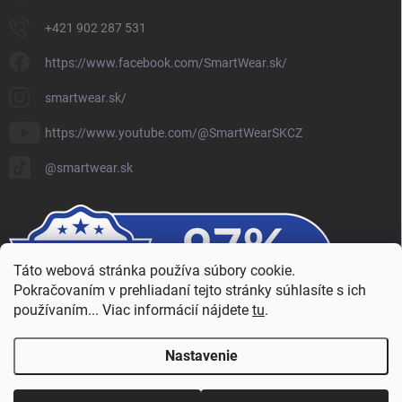
+421 902 287 531
https://www.facebook.com/SmartWear.sk/
smartwear.sk/
https://www.youtube.com/@SmartWearSKCZ
@smartwear.sk
Táto webová stránka používa súbory cookie.
Pokračovaním v prehliadaní tejto stránky súhlasíte s ich
používaním... Viac informácií nájdete
tu
.
Nastavenie
Copyright 2026
SmartWear - Eshop
. Všetky práva vyhradené.
Upraviť