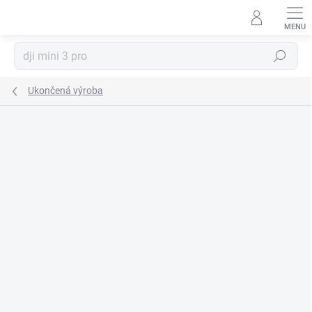
Prejsť
na
obsah
Hľadať
Ukončená výroba