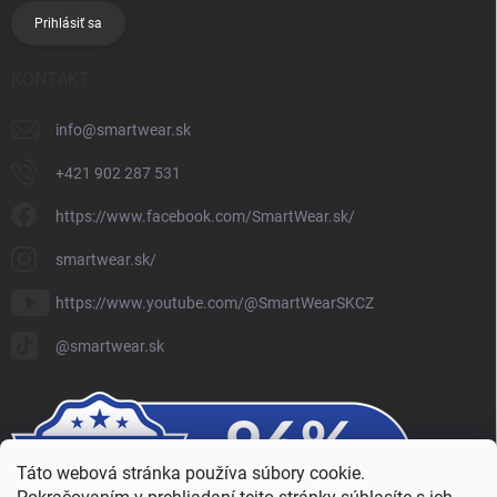
Prihlásiť sa
KONTAKT
info
@
smartwear.sk
+421 902 287 531
https://www.facebook.com/SmartWear.sk/
smartwear.sk/
https://www.youtube.com/@SmartWearSKCZ
@smartwear.sk
Táto webová stránka používa súbory cookie.