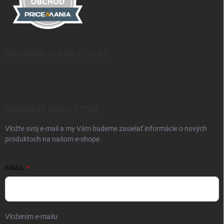
PRIJÍMAME ONLINE PLATBY
ODOBERAŤ NEWSLETTER
Vložte svoj e-mail a my Vám budeme zasielať informácie o nových
produktoch na našom e-shope.
EMAIL
Vložením e-mailu
súhlasíte so spracúvaním osobných údajov