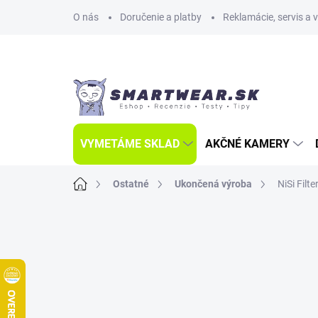
Prejsť
O nás
Doručenie a platby
Reklamácie, servis a 
na
obsah
VYMETÁME SKLAD
AKČNÉ KAMERY
Domov
Ostatné
Ukončená výroba
NiSi Fil