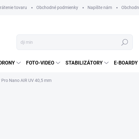
vrátenie tovaru
Obchodné podmienky
Napíšte nám
Obchodné
Hľadať
DRONY
FOTO-VIDEO
STABILIZÁTORY
E-BOARDY
ter Pro Nano AIR UV 40,5 mm