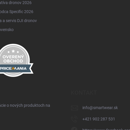
atíva dronov 2026
odca Specific 2026
 a servis DJI dronov
ovensko
KONTAKT
ácie o nových produktoch na
info
@
smartwear.sk
+421 902 287 531