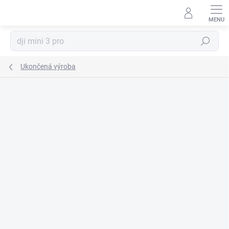
Prejsť
na
obsah
Hľadať
Ukončená výroba