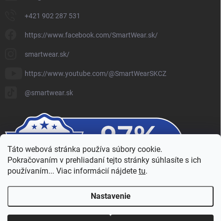
+421 902 287 531
https://www.facebook.com/SmartWear.sk/
smartwear.sk/
https://www.youtube.com/@SmartWearSKCZ
@smartwear.sk
Táto webová stránka používa súbory cookie.
Pokračovaním v prehliadaní tejto stránky súhlasíte s ich
používaním... Viac informácií nájdete
tu
.
Nastavenie
Copyright 2026
SmartWear - Eshop
. Všetky práva vyhradené.
Upraviť