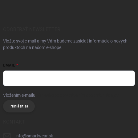
ODOBERAŤ NEWSLETTER
Vložte svoj e-mail a my Vám budeme zasielať informácie o nových
produktoch na našom e-shope.
EMAIL
Vložením e-mailu
súhlasíte so spracúvaním osobných údajov
Prihlásiť sa
KONTAKT
info
@
smartwear.sk