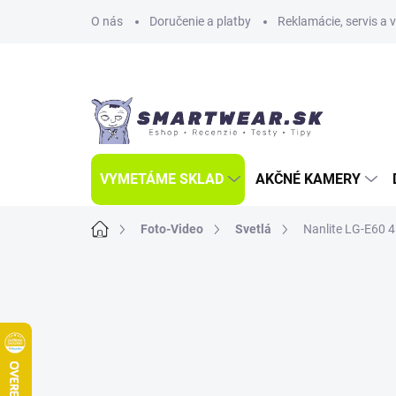
Prejsť
O nás
Doručenie a platby
Reklamácie, servis a 
na
obsah
VYMETÁME SKLAD
AKČNÉ KAMERY
Domov
Foto-Video
Svetlá
Nanlite LG-E60 4 