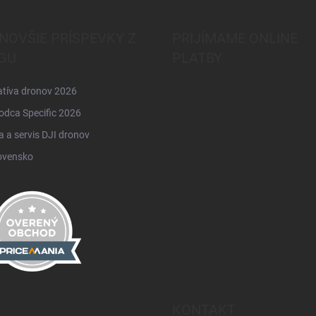
NOVŠIE PRÍSPEVKY Z
PRIJÍMAME ONLINE
GU
PLATBY
atíva dronov 2026
odca Specific 2026
 a servis DJI dronov
ovensko
KONTAKT