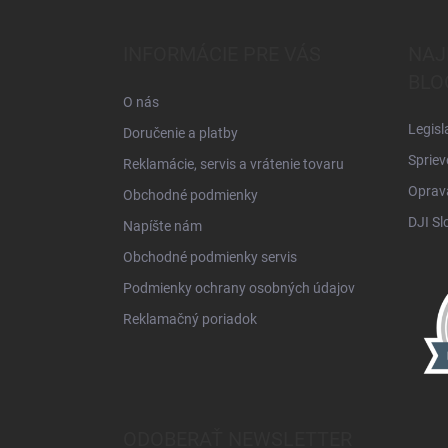
á
p
ä
INFORMÁCIE PRE VÁS
NAJ
t
BLO
i
O nás
e
Legisl
Doručenie a platby
Spriev
Reklamácie, servis a vrátenie tovaru
Oprava
Obchodné podmienky
DJI Sl
Napíšte nám
Obchodné podmienky servis
Podmienky ochrany osobných údajov
Reklamačný poriadok
ODOBERAŤ NEWSLETTER