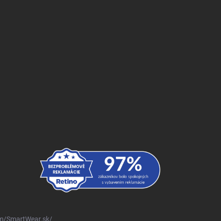
m/SmartWear.sk/