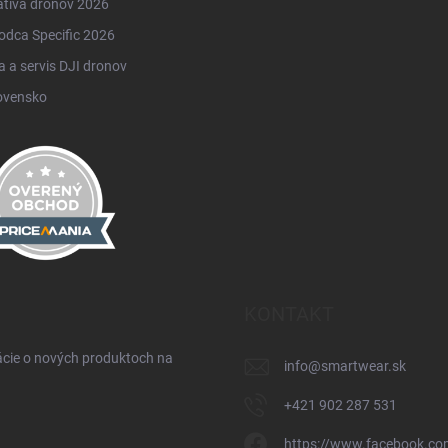
atíva dronov 2026
odca Specific 2026
 a servis DJI dronov
ovensko
KONTAKT
ácie o nových produktoch na
info
@
smartwear.sk
+421 902 287 531
https://www.facebook.co