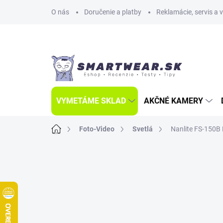
Prejsť
O nás
Doručenie a platby
Reklamácie, servis a 
na
obsah
VYMETÁME SKLAD
AKČNÉ KAMERY
Domov
Foto-Video
Svetlá
Nanlite FS-150B 