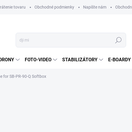
vrátenie tovaru
Obchodné podmienky
Napíšte nám
Obchodné
Hľadať
DRONY
FOTO-VIDEO
STABILIZÁTORY
E-BOARDY
se for SB-PR-90-Q Softbox