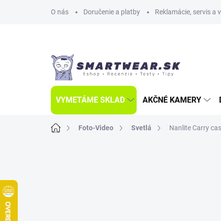
Prejsť
O nás
Doručenie a platby
Reklamácie, servis a 
na
obsah
VYMETÁME SKLAD
AKČNÉ KAMERY
Domov
Foto-Video
Svetlá
Nanlite Carry ca