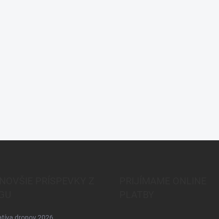
Do košíka
Do košíka
NOVŠIE PRÍSPEVKY Z
PRIJÍMAME ONLINE
GU
PLATBY
atíva dronov 2026