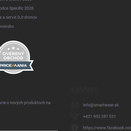
odca Specific 2026
 a servis DJI dronov
ovensko
KONTAKT
ácie o nových produktoch na
info
@
smartwear.sk
+421 902 287 531
https://www.facebook.co