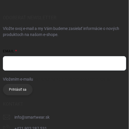
ODOBERAŤ NEWSLETTER
Vložte svoj e-mail a my Vám budeme zasielať informácie o nových
produktoch na našom e-shope.
EMAIL
Vložením e-mailu
súhlasíte so spracúvaním osobných údajov
Prihlásiť sa
KONTAKT
info
@
smartwear.sk
+421 902 287 531