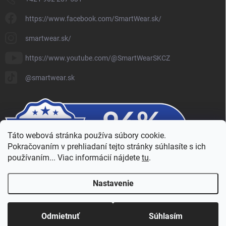
https://www.facebook.com/SmartWear.sk/
smartwear.sk/
https://www.youtube.com/@SmartWearSKCZ
@smartwear.sk
Táto webová stránka používa súbory cookie.
Pokračovaním v prehliadaní tejto stránky súhlasíte s ich
používaním... Viac informácií nájdete
tu
.
Nastavenie
Copyright 2026
SmartWear - Eshop
. Všetky práva vyhradené.
Upraviť
nastavenie cookies
Odmietnuť
Súhlasím