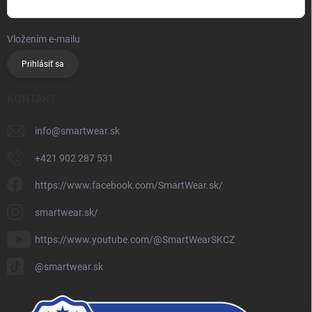
Vložením e-mailu
súhlasíte so spracúvaním osobných údajov
Prihlásiť sa
KONTAKT
info
@
smartwear.sk
+421 902 287 531
https://www.facebook.com/SmartWear.sk/
smartwear.sk/
https://www.youtube.com/@SmartWearSKCZ
@smartwear.sk