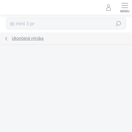
Prejsť
na
obsah
Hľadať
Ukončená výroba