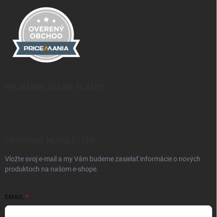
PRIJÍMAME ONLINE PLATBY
ODOBERAŤ NEWSLETTER
Vložte svoj e-mail a my Vám budeme zasielať informácie o nových
produktoch na našom e-shope.
EMAIL