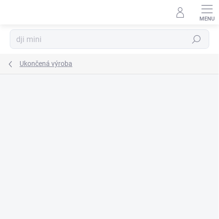
Prejsť
na
obsah
Hľadať
Ukončená výroba