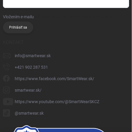
Vložením e-mailu
súhlasíte so spracúvaním osobných údajov
Prihlásiť sa
KONTAKT
info
@
smartwear.sk
+421 902 287 531
https://www.facebook.com/SmartWear.sk/
smartwear.sk/
https://www.youtube.com/@SmartWearSKCZ
@smartwear.sk