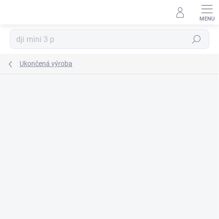
Prejsť
na
obsah
Hľadať
Ukončená výroba