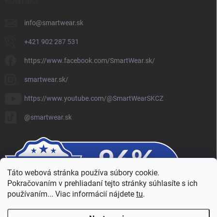
KONTAKT
info
@
smartwear.sk
+421 902 287 531
https://www.facebook.com/SmartWear.sk/
smartwear.sk/
https://www.youtube.com/@SmartWearSKCZ
@smartwear.sk
Táto webová stránka používa súbory cookie.
Pokračovaním v prehliadaní tejto stránky súhlasíte s ich
používaním... Viac informácií nájdete
tu
.