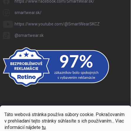
https://www.facebook.com/SmartWear.sk/
smartwear.sk/
https://www.youtube.com/@SmartWearSKCZ
@smartwear.sk
Copyright 2026
SmartWear - Eshop
. Všetky práva vyhradené.
Upraviť
nastavenie cookies
Táto webová stránka používa súbory cookie. Pokračovaním
v prehliadaní tejto stránky súhlasíte s ich používaním... Viac
Vytvoril Shoptet
informácií nájdete
tu
.