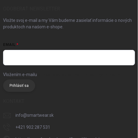
ODOBERAŤ NEWSLETTER
Vložte svoj e-mail a my Vám budeme zasielať informácie o nových
produktoch na našom e-shope.
EMAIL
Vložením e-mailu
súhlasíte so spracúvaním osobných údajov
Prihlásiť sa
KONTAKT
info
@
smartwear.sk
+421 902 287 531