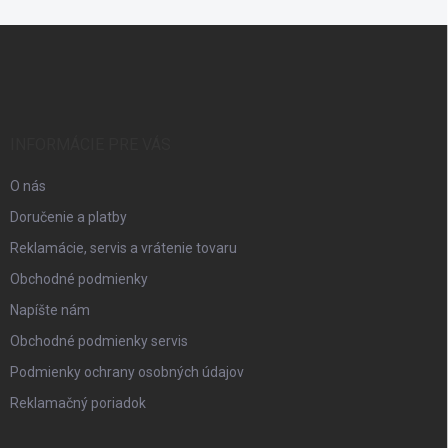
Z
á
p
ä
t
i
INFORMÁCIE PRE VÁS
e
O nás
Doručenie a platby
Reklamácie, servis a vrátenie tovaru
Obchodné podmienky
Napíšte nám
Obchodné podmienky servis
Podmienky ochrany osobných údajov
Reklamačný poriadok