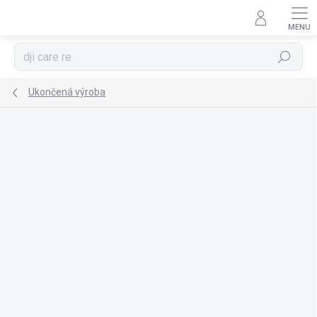
Prejsť
na
obsah
Hľadať
Ukončená výroba