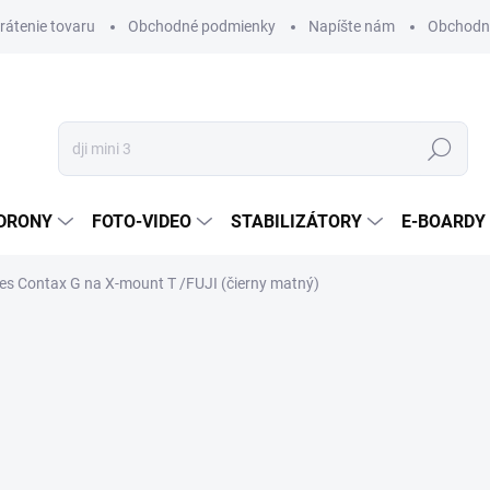
vrátenie tovaru
Obchodné podmienky
Napíšte nám
Obchodné
Hľadať
DRONY
FOTO-VIDEO
STABILIZÁTORY
E-BOARDY
s Contax G na X-mount T /FUJI (čierny matný)