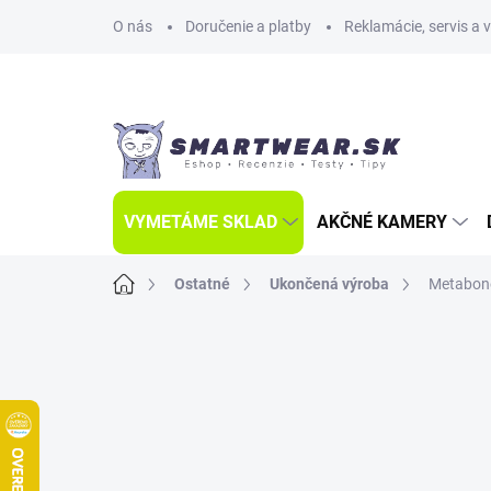
Prejsť
O nás
Doručenie a platby
Reklamácie, servis a 
na
obsah
VYMETÁME SKLAD
AKČNÉ KAMERY
Domov
Ostatné
Ukončená výroba
Metabone