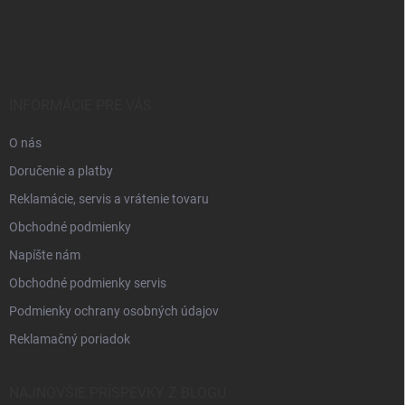
Z
á
p
ä
t
i
INFORMÁCIE PRE VÁS
e
O nás
Doručenie a platby
Reklamácie, servis a vrátenie tovaru
Obchodné podmienky
Napíšte nám
Obchodné podmienky servis
Podmienky ochrany osobných údajov
Reklamačný poriadok
NAJNOVŠIE PRÍSPEVKY Z BLOGU