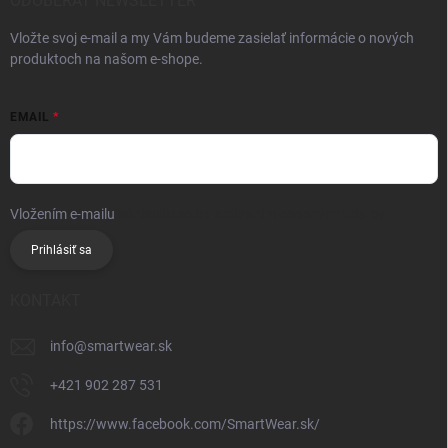
ODOBERAŤ NEWSLETTER
Vložte svoj e-mail a my Vám budeme zasielať informácie o nových
produktoch na našom e-shope.
EMAIL
Vložením e-mailu
súhlasíte so spracúvaním osobných údajov
Prihlásiť sa
KONTAKT
info
@
smartwear.sk
+421 902 287 531
https://www.facebook.com/SmartWear.sk/