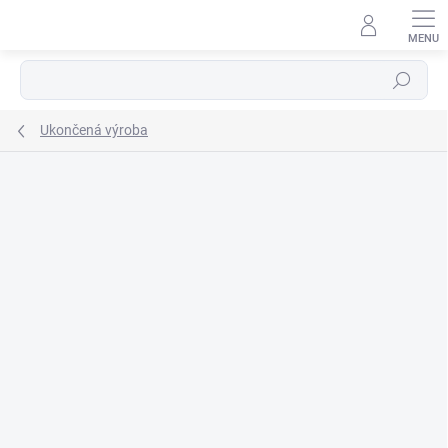
Prejsť
na
obsah
Hľadať
Ukončená výroba