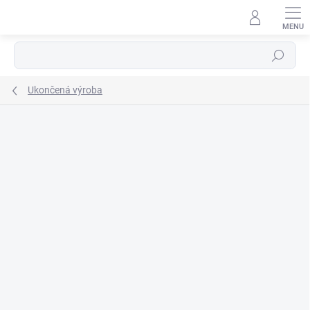
Prejsť
na
obsah
Hľadať
Ukončená výroba