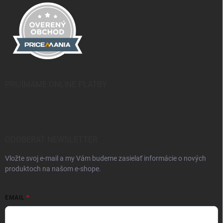
PRIJÍMAME ONLINE PLATBY
ODOBERAŤ NEWSLETTER
Vložte svoj e-mail a my Vám budeme zasielať informácie o nových
produktoch na našom e-shope.
EMAIL