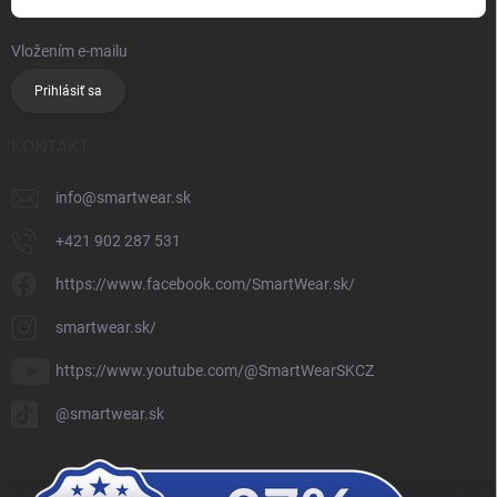
Vložením e-mailu
súhlasíte so spracúvaním osobných údajov
Prihlásiť sa
KONTAKT
info
@
smartwear.sk
+421 902 287 531
https://www.facebook.com/SmartWear.sk/
smartwear.sk/
https://www.youtube.com/@SmartWearSKCZ
@smartwear.sk