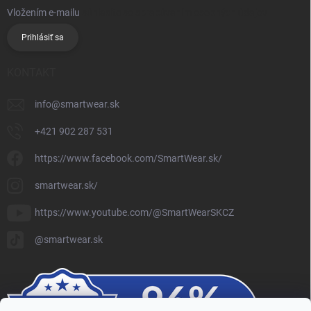
Vložením e-mailu
súhlasíte so spracúvaním osobných údajov
Prihlásiť sa
KONTAKT
info
@
smartwear.sk
+421 902 287 531
https://www.facebook.com/SmartWear.sk/
smartwear.sk/
https://www.youtube.com/@SmartWearSKCZ
@smartwear.sk