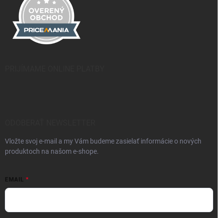
PRIJÍMAME ONLINE PLATBY
ODOBERAŤ NEWSLETTER
Vložte svoj e-mail a my Vám budeme zasielať informácie o nových
produktoch na našom e-shope.
EMAIL