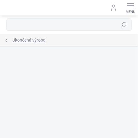
Prejsť
na
obsah
Hľadať
Ukončená výroba