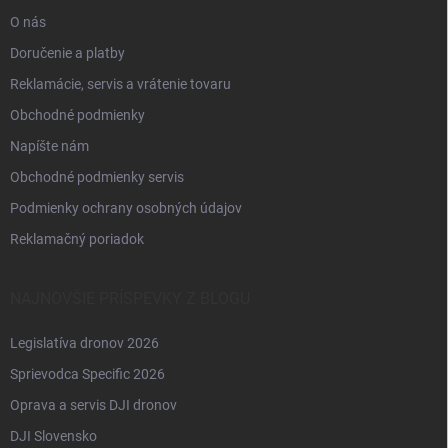
e
O nás
Doručenie a platby
Reklamácie, servis a vrátenie tovaru
Obchodné podmienky
Napíšte nám
Obchodné podmienky servis
Podmienky ochrany osobných údajov
Reklamačný poriadok
NAJNOVŠIE PRÍSPEVKY Z BLOGU
Legislatíva dronov 2026
Sprievodca Specific 2026
Oprava a servis DJI dronov
DJI Slovensko