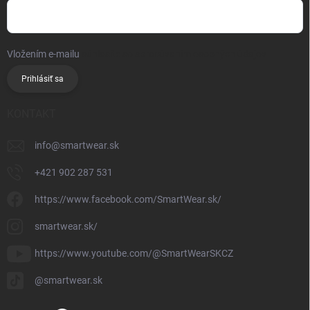
Vložením e-mailu
súhlasíte so spracúvaním osobných údajov
Prihlásiť sa
KONTAKT
info
@
smartwear.sk
+421 902 287 531
https://www.facebook.com/SmartWear.sk/
smartwear.sk/
https://www.youtube.com/@SmartWearSKCZ
@smartwear.sk