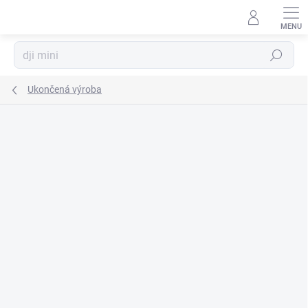
Prejsť
na
obsah
Hľadať
Ukončená výroba