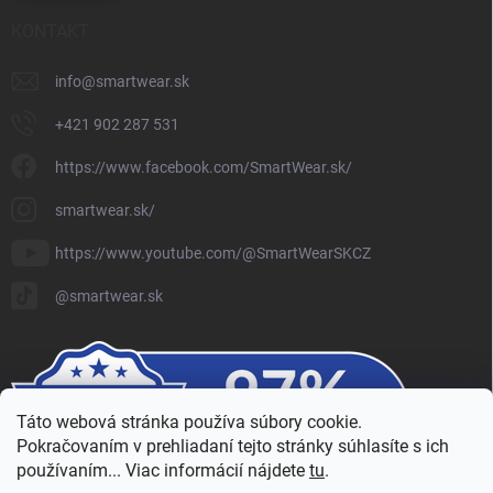
KONTAKT
info
@
smartwear.sk
+421 902 287 531
https://www.facebook.com/SmartWear.sk/
smartwear.sk/
https://www.youtube.com/@SmartWearSKCZ
@smartwear.sk
Táto webová stránka používa súbory cookie.
Pokračovaním v prehliadaní tejto stránky súhlasíte s ich
používaním... Viac informácií nájdete
tu
.