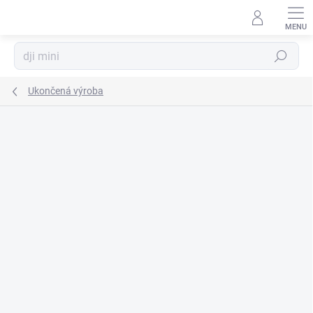
Prejsť
na
obsah
Hľadať
Ukončená výroba