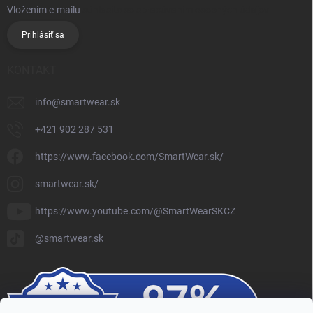
Vložením e-mailu
súhlasíte so spracúvaním osobných údajov
Prihlásiť sa
KONTAKT
info
@
smartwear.sk
+421 902 287 531
https://www.facebook.com/SmartWear.sk/
smartwear.sk/
https://www.youtube.com/@SmartWearSKCZ
@smartwear.sk