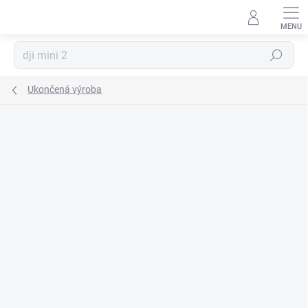
Prejsť
na
obsah
Hľadať
Ukončená výroba