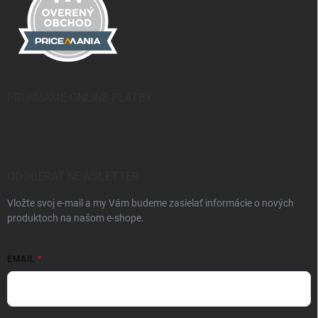
PRIJÍMAME ONLINE PLATBY
ODOBERAŤ NEWSLETTER
Vložte svoj e-mail a my Vám budeme zasielať informácie o nových
produktoch na našom e-shope.
EMAIL