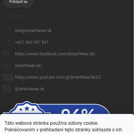
Prihlásiť sa
KONTAKT
info
@
smartwear.sk
+421 902 287 531
https://www.facebook.com/SmartWear.sk/
smartwear.sk/
https://www.youtube.com/@SmartWearSKCZ
@smartwear.sk
Táto webová stránka používa súbory cookie.
Pokračovaním v prehliadaní tejto stránky súhlasíte s ich