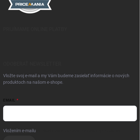
PRIJÍMAME ONLINE PLATBY
ODOBERAŤ NEWSLETTER
Vložte svoj e-mail a my Vám budeme zasielať informácie o nových
produktoch na našom e-shope.
EMAIL
Vložením e-mailu
súhlasíte so spracúvaním osobných údajov