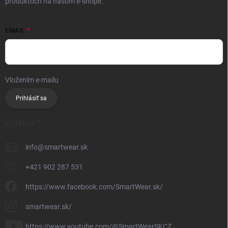
produktoch na našom e-shope.
EMAIL
Vložením e-mailu
súhlasíte so spracúvaním osobných údajov
Prihlásiť sa
KONTAKT
info
@
smartwear.sk
+421 902 287 531
https://www.facebook.com/SmartWear.sk/
smartwear.sk/
https://www.youtube.com/@SmartWearSKCZ