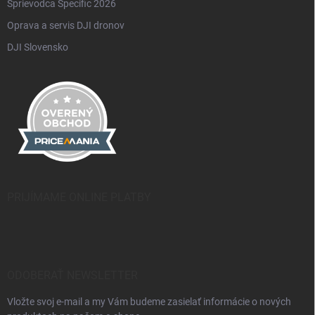
Sprievodca Specific 2026
Oprava a servis DJI dronov
DJI Slovensko
PRIJÍMAME ONLINE PLATBY
ODOBERAŤ NEWSLETTER
Vložte svoj e-mail a my Vám budeme zasielať informácie o nových