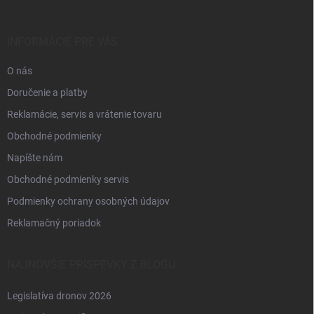
ä
t
i
INFORMÁCIE PRE VÁS
e
O nás
Doručenie a platby
Reklamácie, servis a vrátenie tovaru
Obchodné podmienky
Napíšte nám
Obchodné podmienky servis
Podmienky ochrany osobných údajov
Reklamačný poriadok
NAJNOVŠIE PRÍSPEVKY Z BLOGU
Legislatíva dronov 2026