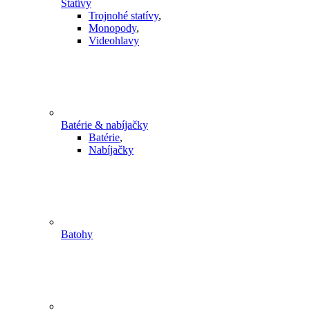
Statívy
Trojnohé statívy
,
Monopody
,
Videohlavy
Batérie & nabíjačky
Batérie
,
Nabíjačky
Batohy