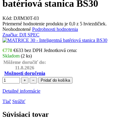
batériová stanica BS30
Kód:
DJIM30T-03
Priemerné hodnotenie produktu je 0,0 z 5 hviezdičiek.
Neohodnotené
Podrobnosti hodnotenia
Značka:
DJI SPEC
€778
€633 bez DPH
Jednotková cena:
Skladom
(
2 ks
)
Môžeme doručiť do:
11.8.2026
Možnosti doručenia
+
−
Pridať do košíka
Detailné informácie
Tlač
Strážiť
Súvisiaci tovar