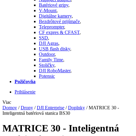
Batériové gripy
,
V-Mount
,
Digitálne kamery
,
Bezdrôtové prijímače
,
Teleprompter
,
CF expres & CFAST
,
SSD
,
DJI Agras
,
USB flash disky
,
Outdoor
,
Family Time
,
Stoličky
,
DJI RoboMaster
,
Potensic
Požičovňa
Prihlásenie
Viac
Domov
/
Drony
/
DJI Enterprise
/
Doplnky
/
MATRICE 30 -
Inteligentná batériová stanica BS30
MATRICE 30 - Inteligentná