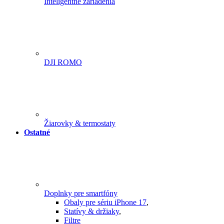
Inteligentné zariadenia
DJI ROMO
Žiarovky & termostaty
Ostatné
Doplnky pre smartfóny
Obaly pre sériu iPhone 17
,
Statívy & držiaky
,
Filtre