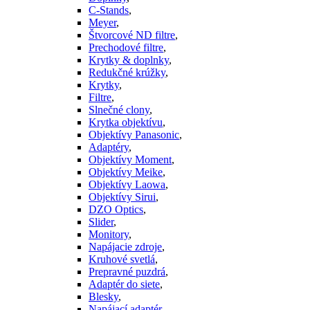
C-Stands
,
Meyer
,
Štvorcové ND filtre
,
Prechodové filtre
,
Krytky & doplnky
,
Redukčné krúžky
,
Krytky
,
Filtre
,
Slnečné clony
,
Krytka objektívu
,
Objektívy Panasonic
,
Adaptéry
,
Objektívy Moment
,
Objektívy Meike
,
Objektívy Laowa
,
Objektívy Sirui
,
DZO Optics
,
Slider
,
Monitory
,
Napájacie zdroje
,
Kruhové svetlá
,
Prepravné puzdrá
,
Adaptér do siete
,
Blesky
,
Napájací adaptér
,