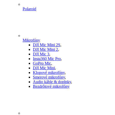
Polaroid
Mikrofóny
DJI Mic Mini 2S
,
DJI Mic Mini 2
,
DJI Mic 3
,
Insta360 Mic Pro
,
GoPro Mic
,
DJI Mic Mini
,
Klopové mikrofóny
,
Smerové mikrofóny
,
Audio káble & doplnky
,
Bezdrôtové mikrofóny