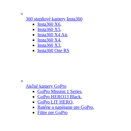
360 stupňové kamery Insta360
Insta360 X6
,
Insta360 X5
,
Insta360 X4 Air
,
Insta360 X4
,
Insta360 X3
,
Insta360 One RS
Akčné kamery GoPro
GoPro Mission 1 Series
,
GoPro HERO13 Black
,
GoPro LIT HERO
,
Batérie a napájanie pre GoPro
,
Filtre pre GoPro