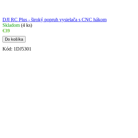
DJI RC Plus - široký popruh vysielača s CNC hákom
Skladom
(
4 ks
)
€39
Do košíka
Kód:
1DJ5301