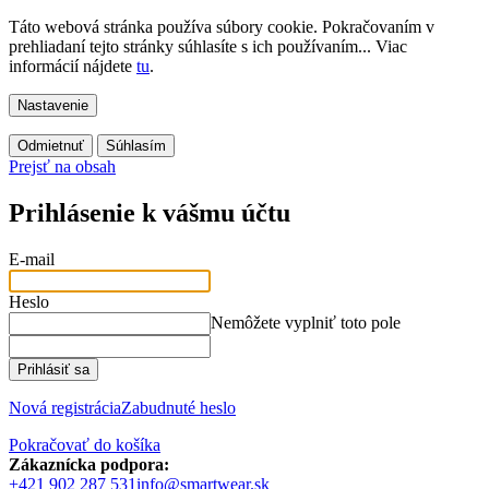
Táto webová stránka používa súbory cookie. Pokračovaním v
prehliadaní tejto stránky súhlasíte s ich používaním... Viac
informácií nájdete
tu
.
Nastavenie
Odmietnuť
Súhlasím
Prejsť na obsah
Prihlásenie k vášmu účtu
E-mail
Heslo
Nemôžete vyplniť toto pole
Prihlásiť sa
Nová registrácia
Zabudnuté heslo
Pokračovať do košíka
Zákaznícka podpora:
+421 902 287 531
info@smartwear.sk