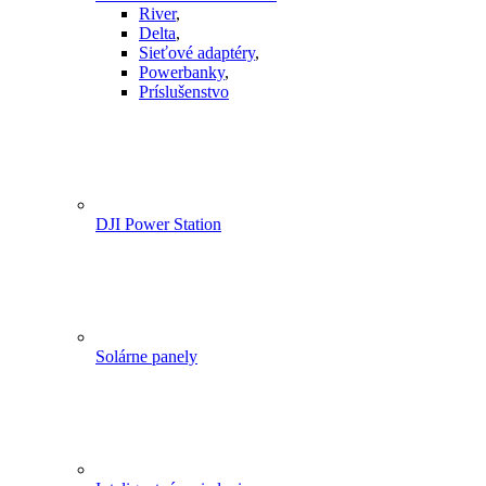
River
,
Delta
,
Sieťové adaptéry
,
Powerbanky
,
Príslušenstvo
DJI Power Station
Solárne panely