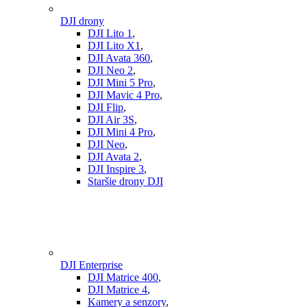
DJI drony
DJI Lito 1
,
DJI Lito X1
,
DJI Avata 360
,
DJI Neo 2
,
DJI Mini 5 Pro
,
DJI Mavic 4 Pro
,
DJI Flip
,
DJI Air 3S
,
DJI Mini 4 Pro
,
DJI Neo
,
DJI Avata 2
,
DJI Inspire 3
,
Staršie drony DJI
DJI Enterprise
DJI Matrice 400
,
DJI Matrice 4
,
Kamery a senzory
,