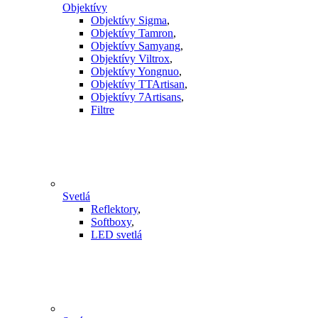
Objektívy
Objektívy Sigma
,
Objektívy Tamron
,
Objektívy Samyang
,
Objektívy Viltrox
,
Objektívy Yongnuo
,
Objektívy TTArtisan
,
Objektívy 7Artisans
,
Filtre
Svetlá
Reflektory
,
Softboxy
,
LED svetlá