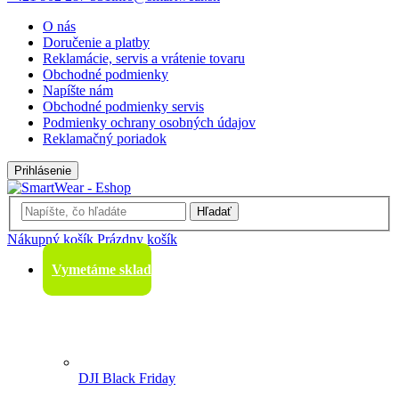
O nás
Doručenie a platby
Reklamácie, servis a vrátenie tovaru
Obchodné podmienky
Napíšte nám
Obchodné podmienky servis
Podmienky ochrany osobných údajov
Reklamačný poriadok
Prihlásenie
Hľadať
Nákupný košík
Prázdny košík
Vymetáme sklad
DJI Black Friday