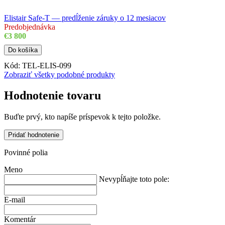
Elistair Safe-T — predĺženie záruky o 12 mesiacov
Predobjednávka
€3 800
Do košíka
Kód:
TEL-ELIS-099
Zobraziť všetky podobné produkty
Hodnotenie tovaru
Buďte prvý, kto napíše príspevok k tejto položke.
Pridať hodnotenie
Povinné polia
Meno
Nevypĺňajte toto pole:
E-mail
Komentár