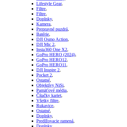
Lifestyle Gear
,
Filtre
,
Filtre
,
Doplnky
,
Kamera
,
Prepravné puzdrá
,
Batérie
,
DJI Osmo Action
,
DJI Mic 2
,
Insta360 One X2
,
GoPro HERO (2024)
,
GoPro HERO12
,
GoPro HERO11
,
DJI Inspire 2
,
Pocket 2
,
Ostatné
,
Objektívy NiSi
,
Pamäťové média
,
Čítačky kariet
,
Všetky filtre
,
Rukavice
,
Ostatné
,
Doplnky
,
Predlžovacie ramená
,
Doplnky
,