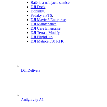
Batérie a nabíjacie stanice
,
DJI Dock
,
Doplnky
,
Padáky a FTS
,
DJI Mavic 3 Enterprise
,
DJI Maintenance
,
DJI Care Enterprise
,
DJI Terra a Modify
,
DJI FlightHub
,
DJI Matrice 350 RTK
DJI Delivery
Antigravity A1