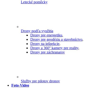
Letecké pomôcky
Drony podľa využitia
Drony pre energetiku
,
Drony pre geodéziu a stavebníctvo
,
Drony na inšpekcie
,
Drony a 360° kamery pre reality
,
Drony pre záchranarov
Služby pre pilotov dronov
Foto-Video