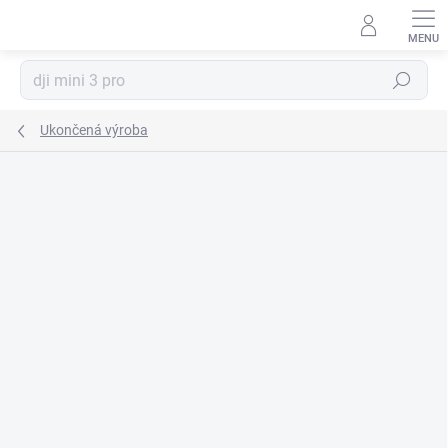
Prejsť
na
obsah
Hľadať
Ukončená výroba