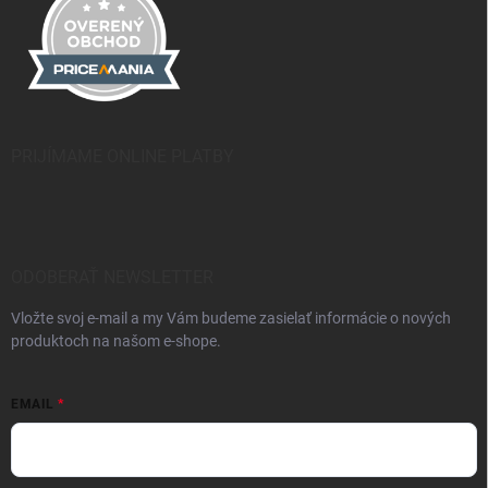
PRIJÍMAME ONLINE PLATBY
ODOBERAŤ NEWSLETTER
Vložte svoj e-mail a my Vám budeme zasielať informácie o nových
produktoch na našom e-shope.
EMAIL