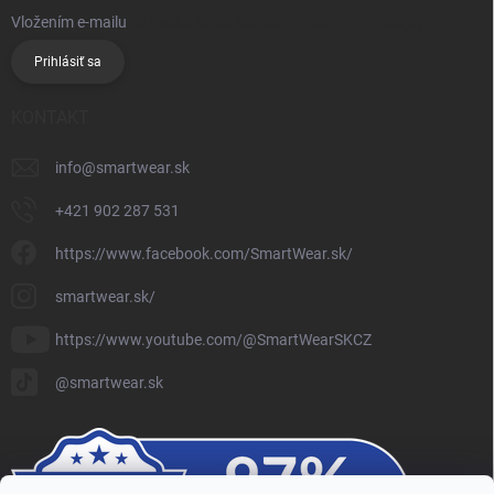
Vložením e-mailu
súhlasíte so spracúvaním osobných údajov
Prihlásiť sa
KONTAKT
info
@
smartwear.sk
+421 902 287 531
https://www.facebook.com/SmartWear.sk/
smartwear.sk/
https://www.youtube.com/@SmartWearSKCZ
@smartwear.sk