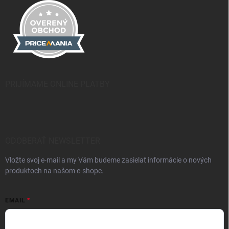
PRIJÍMAME ONLINE PLATBY
ODOBERAŤ NEWSLETTER
Vložte svoj e-mail a my Vám budeme zasielať informácie o nových
produktoch na našom e-shope.
EMAIL