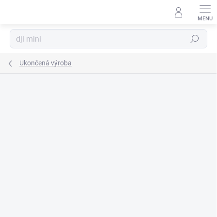
Prejsť
na
obsah
Hľadať
Ukončená výroba