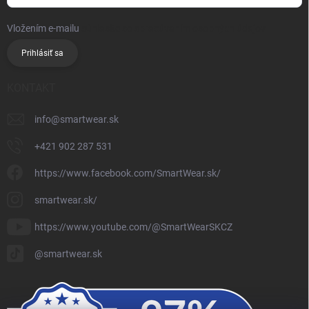
Vložením e-mailu
súhlasíte so spracúvaním osobných údajov
Prihlásiť sa
KONTAKT
info
@
smartwear.sk
+421 902 287 531
https://www.facebook.com/SmartWear.sk/
smartwear.sk/
https://www.youtube.com/@SmartWearSKCZ
@smartwear.sk