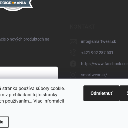
KONTAKT
ácie o nových produktoch na
info
@
smartwear.sk
+421 902 287 531
https://www.facebook.co
smartwear.sk/
https://www.youtube.c
 stránka používa súbory cookie.
h údajov
Odmietnuť
 v prehliadaní tejto stránky
@smartwear.sk
ich používaním... Viac informácií
ie
Copyright 2026
SmartWear - Eshop
. Všetky práva vyhrad