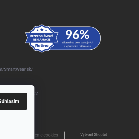
m/SmartWear.sk/
om/@SmartWearSKCZ
Súhlasím
Vytvoril Shoptet
ené.
Upraviť nastavenie cookies