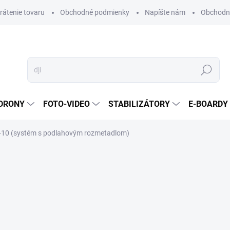
vrátenie tovaru
Obchodné podmienky
Napíšte nám
Obchodné
Hľadať
DRONY
FOTO-VIDEO
STABILIZÁTORY
E-BOARDY
-10 (systém s podlahovým rozmetadlom)