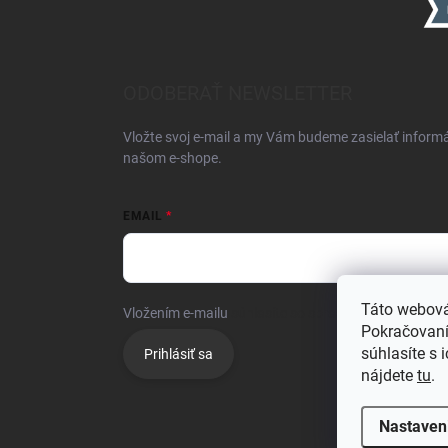
ODOBERAŤ NEWSLETTER
Vložte svoj e-mail a my Vám budeme zasielať inform
našom e-shope.
EMAIL
Táto webová
Vložením e-mailu
súhlasíte so spracúvaním osobnýc
Pokračovaním
súhlasíte s 
Prihlásiť sa
nájdete
tu
.
Nastaven