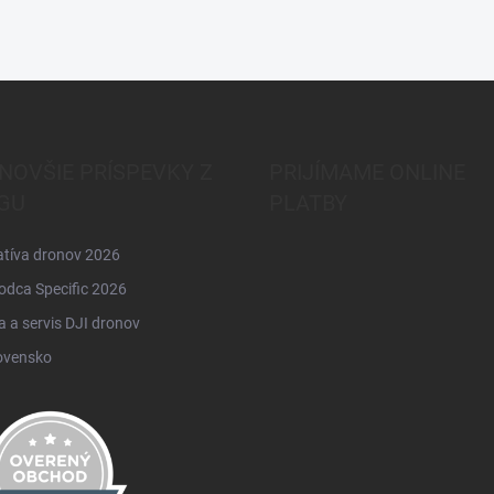
NOVŠIE PRÍSPEVKY Z
PRIJÍMAME ONLINE
GU
PLATBY
atíva dronov 2026
odca Specific 2026
 a servis DJI dronov
ovensko