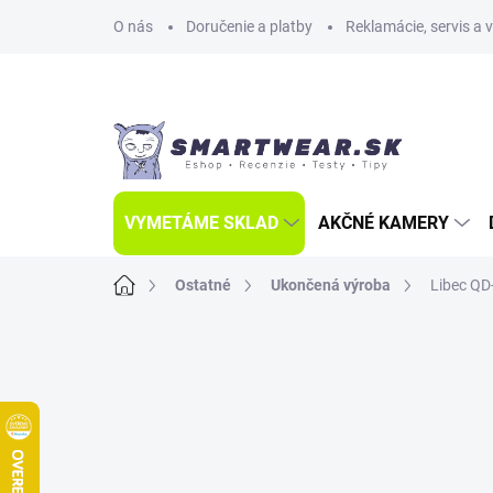
Prejsť
O nás
Doručenie a platby
Reklamácie, servis a 
na
obsah
VYMETÁME SKLAD
AKČNÉ KAMERY
Domov
Ostatné
Ukončená výroba
Libec QD