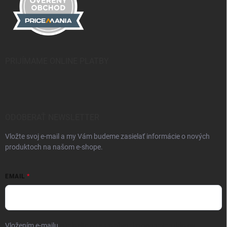
PRIJÍMAME ONLINE PLATBY
ODOBERAŤ NEWSLETTER
Vložte svoj e-mail a my Vám budeme zasielať informácie o nových
produktoch na našom e-shope.
EMAIL
Vložením e-mailu
súhlasíte so spracúvaním osobných údajov