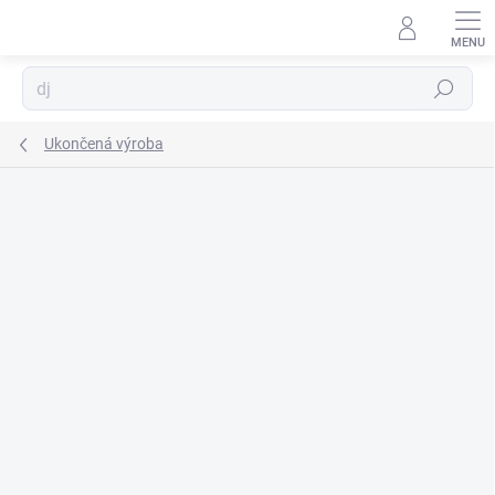
Prejsť
na
obsah
Hľadať
Ukončená výroba