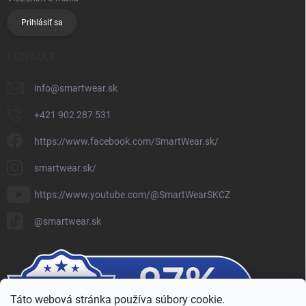
Prihlásiť sa
KONTAKT
info
@
smartwear.sk
+421 902 287 531
https://www.facebook.com/SmartWear.sk/
smartwear.sk/
https://www.youtube.com/@SmartWearSKCZ
@smartwear.sk
Táto webová stránka používa súbory cookie.