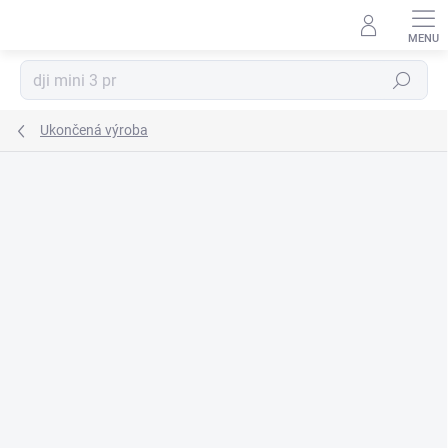
Prejsť
na
obsah
Hľadať
Ukončená výroba