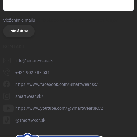
Vložením e-mailu
súhlasíte so spracúvaním osobných údajov
Prihlásiť sa
KONTAKT
info
@
smartwear.sk
+421 902 287 531
https://www.facebook.com/SmartWear.sk/
smartwear.sk/
https://www.youtube.com/@SmartWearSKCZ
@smartwear.sk