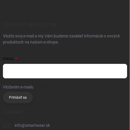
ODOBERAŤ NEWSLETTER
Vložte svoj e-mail a my Vám budeme zasielať informácie o nových
produktoch na našom e-shope.
EMAIL
Vložením e-mailu
súhlasíte so spracúvaním osobných údajov
Prihlásiť sa
KONTAKT
info
@
smartwear.sk