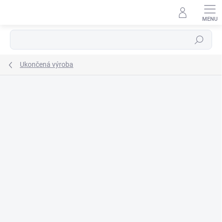
Prejsť
na
obsah
Hľadať
Ukončená výroba