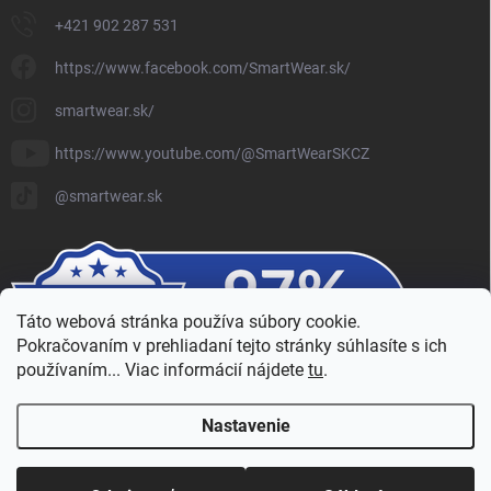
+421 902 287 531
https://www.facebook.com/SmartWear.sk/
smartwear.sk/
https://www.youtube.com/@SmartWearSKCZ
@smartwear.sk
Táto webová stránka používa súbory cookie.
Pokračovaním v prehliadaní tejto stránky súhlasíte s ich
používaním... Viac informácií nájdete
tu
.
Nastavenie
Copyright 2026
SmartWear - Eshop
. Všetky práva vyhradené.
Upraviť
nastavenie cookies