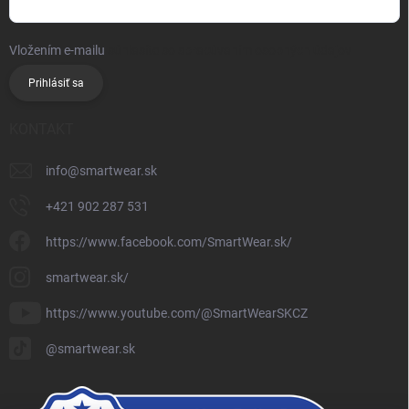
Vložením e-mailu
súhlasíte so spracúvaním osobných údajov
Prihlásiť sa
KONTAKT
info
@
smartwear.sk
+421 902 287 531
https://www.facebook.com/SmartWear.sk/
smartwear.sk/
https://www.youtube.com/@SmartWearSKCZ
@smartwear.sk