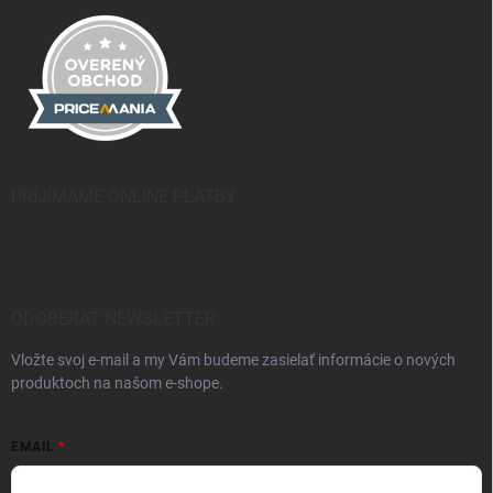
PRIJÍMAME ONLINE PLATBY
ODOBERAŤ NEWSLETTER
Vložte svoj e-mail a my Vám budeme zasielať informácie o nových
produktoch na našom e-shope.
EMAIL