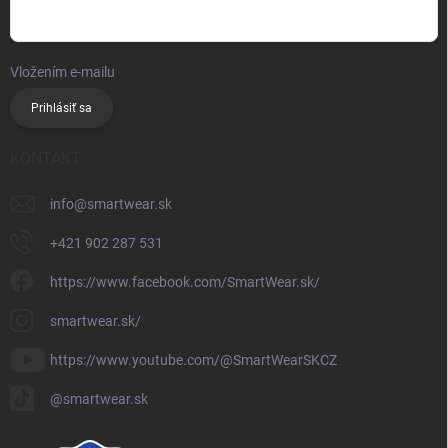
Vložením e-mailu
súhlasíte so spracúvaním osobných údajov
Prihlásiť sa
KONTAKT
info
@
smartwear.sk
+421 902 287 531
https://www.facebook.com/SmartWear.sk/
smartwear.sk/
https://www.youtube.com/@SmartWearSKCZ
@smartwear.sk