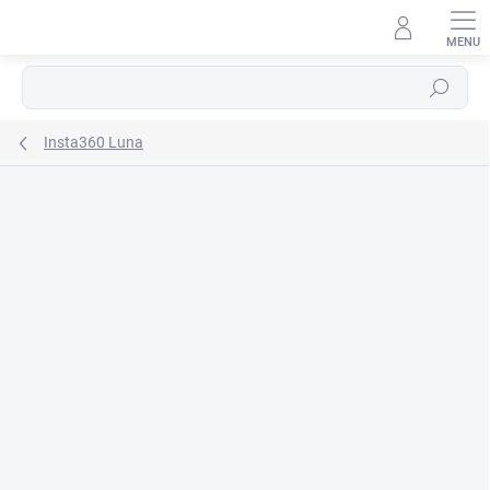
Prejsť
na
obsah
Hľadať
Insta360 Luna