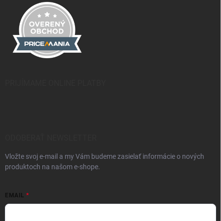
PRIJÍMAME ONLINE PLATBY
ODOBERAŤ NEWSLETTER
Vložte svoj e-mail a my Vám budeme zasielať informácie o nových
produktoch na našom e-shope.
EMAIL