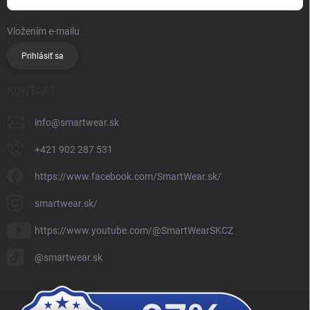
Vložením e-mailu
súhlasíte so spracúvaním osobných údajov
Prihlásiť sa
KONTAKT
info
@
smartwear.sk
+421 902 287 531
https://www.facebook.com/SmartWear.sk/
smartwear.sk/
https://www.youtube.com/@SmartWearSKCZ
@smartwear.sk