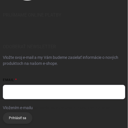
PRIJÍMAME ONLINE PLATBY
ODOBERAŤ NEWSLETTER
Vložte svoj e-mail a my Vám budeme zasielať informácie o nových
produktoch na našom e-shope.
EMAIL
Vložením e-mailu
súhlasíte so spracúvaním osobných údajov
Prihlásiť sa