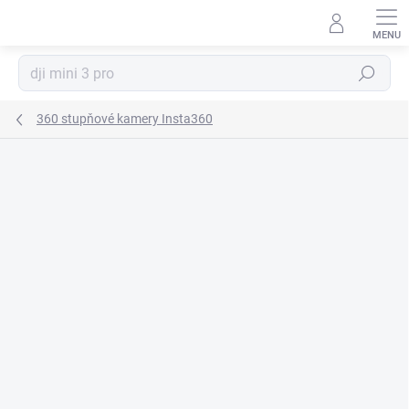
Prejsť
na
obsah
Hľadať
360 stupňové kamery Insta360