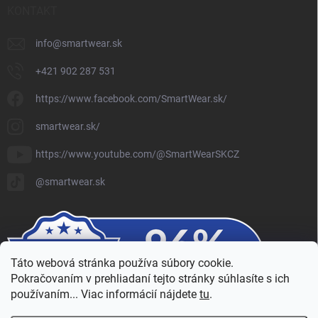
KONTAKT
info
@
smartwear.sk
+421 902 287 531
https://www.facebook.com/SmartWear.sk/
smartwear.sk/
https://www.youtube.com/@SmartWearSKCZ
@smartwear.sk
Táto webová stránka používa súbory cookie.
Pokračovaním v prehliadaní tejto stránky súhlasíte s ich
používaním... Viac informácií nájdete
tu
.